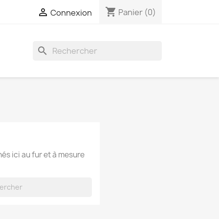
shopping_cart

Panier
(0)
Connexion
search
hés ici au fur et à mesure