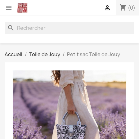
shopping_cart


(0)
search
Accueil
Toile de Jouy
Petit sac Toile de Jouy