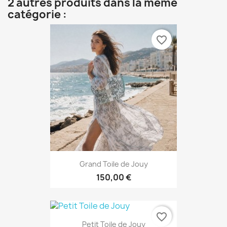
2 autres produits dans la même
catégorie :
favorite_border
Grand Toile de Jouy
150,00 €
favorite_border
Petit Toile de Jouy