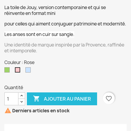
La toile de Jouy, version contemporaine et qui se
réinvente en format mini
pour celles qui aiment conjuguer patrimoine et modernité.
Les anses sont en cuir sur sangle.
Une identité de marque inspirée par la Provence, raffinée
et intemporelle.
Couleur : Rose
Vert
Bleu
Rose
Quantité

favorite_border
AJOUTER AU PANIER

Derniers articles en stock