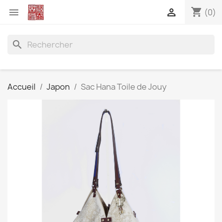
shopping_cart


(0)
search
Accueil
Japon
Sac Hana Toile de Jouy