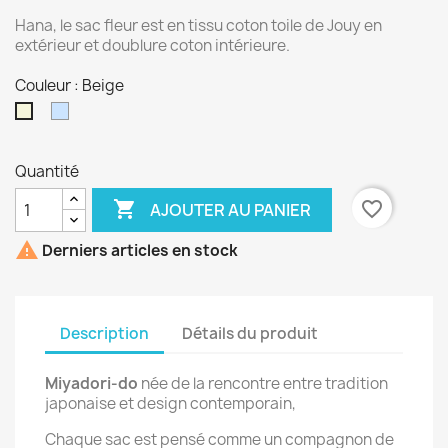
Hana, le sac fleur est en tissu coton toile de Jouy en
extérieur et doublure coton intérieure.
Couleur : Beige
Bleu
Beige
Quantité

favorite_border
AJOUTER AU PANIER

Derniers articles en stock
Description
Détails du produit
Miyadori-do
née de la rencontre entre tradition
japonaise et design contemporain,
Chaque sac est pensé comme un compagnon de